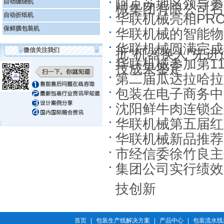
阿克苏地区领导参
自动缠绕机
械集团有限公司召
自动折纸机
华联机械亮相PROPA
保鲜膜包装机
华联机械的智能物
华联机械圆满完成
微信关注我们
批“机器换人”先
华联机械参加第1
技成果鉴定
第二届瓜达拉哈拉
包装在电子商务中
沈阳鲜牛肉连锁企
华联机械第五届红
华联机械新品推荐：
市经信委徐竹良主
集团公司实行绩效
技创新
首页
|
包装生产线解决方案
|
产品中心
|
包装流水线