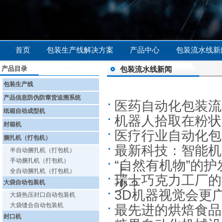
首页
包装生产线解决方案
产品中心
包装流水线新
产品目录
包装流水线新闻
包装生产线
产品信息防伪防窜货追溯系统
医药自动化包装流
纸箱自动成型机
机器人拾取在粉状
封箱机
医疗行业自动化包
捆扎机（打包机）
最新科技：智能机
半自动捆扎机（打包机）
手动捆扎机（打包机）
“自然有机物”的
上
全自动捆扎机（打包机）
瑞士巧克力工厂的
少？
大袋自动包装机
3D机器视觉会更
大袋热压封口自动包装机
大袋缝合自动包装机
最先进的烘焙食品
封口机