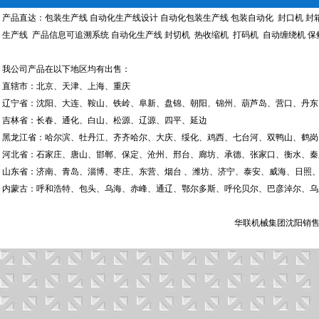
产品直达：
包装生产线
自动化生产线设计
自动化包装生产线
包装自动化
封口机
封
生产线
产品信息可追溯系统
自动化生产线
封切机
热收缩机
打码机
自动缠绕机
保
我公司产品在以下地区均有出售：
直辖市：北京、天津、上海、重庆
辽宁省：沈阳、大连、鞍山、铁岭、阜新、盘锦、朝阳、锦州、葫芦岛、营口、丹东
吉林省：长春、通化、白山、松源、辽源、四平、延边
黑龙江省：哈尔滨、牡丹江、齐齐哈尔、大庆、绥化、鸡西、七台河、双鸭山、鹤岗
河北省：石家庄、唐山、邯郸、保定、沧州、邢台、廊坊、承德、张家口、衡水、秦
山东省：济南、青岛、淄博、枣庄、东营、烟台 、潍坊、济宁、泰安、威海、日照、
内蒙古：呼和浩特、包头、乌海、赤峰、通辽、鄂尔多斯、呼伦贝尔、巴彦淖尔、乌
华联机械集团沈阳销售有限公