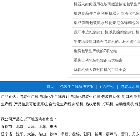
机器人如何运用在玻璃搬运输送包装生
瑞典食品生产商利用机器人自动化包装
现高效改造
集成弹药包装流水线使豪厄尔弹药包装
更安全
我厂牛皮纸袋封口机以及编织袋封口机
果大展示
牛皮纸袋封口缝合包装机的几种机型介
重袋包装生产线的7项总结
重袋自动包装机知识点大揭密
华联机械大袋封口机的百科全说
首页
|
包装生产线解决方案
|
产品中心
|
包装流水线
产品直达：
包装生产线
自动化生产线设计
自动化包装生产线
包装自动化
封口机
封
生产线
产品信息可追溯系统
自动化生产线
封切机
热收缩机
打码机
自动缠绕机
保
我公司产品在以下地区均有出售：
直辖市：北京、天津、上海、重庆
辽宁省：沈阳、大连、鞍山、铁岭、阜新、盘锦、朝阳、锦州、葫芦岛、营口、丹东