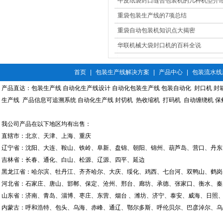
果大展示
牛皮纸袋封口缝合包装机的几种机型介
重袋包装生产线的7项总结
重袋自动包装机知识点大揭密
华联机械大袋封口机的百科全说
首页
|
包装生产线解决方案
|
产品中心
|
包装流水线
产品直达：
包装生产线
自动化生产线设计
自动化包装生产线
包装自动化
封口机
封
生产线
产品信息可追溯系统
自动化生产线
封切机
热收缩机
打码机
自动缠绕机
保
我公司产品在以下地区均有出售：
直辖市：北京、天津、上海、重庆
辽宁省：沈阳、大连、鞍山、铁岭、阜新、盘锦、朝阳、锦州、葫芦岛、营口、丹东
吉林省：长春、通化、白山、松源、辽源、四平、延边
黑龙江省：哈尔滨、牡丹江、齐齐哈尔、大庆、绥化、鸡西、七台河、双鸭山、鹤岗
河北省：石家庄、唐山、邯郸、保定、沧州、邢台、廊坊、承德、张家口、衡水、秦
山东省：济南、青岛、淄博、枣庄、东营、烟台 、潍坊、济宁、泰安、威海、日照、
内蒙古：呼和浩特、包头、乌海、赤峰、通辽、鄂尔多斯、呼伦贝尔、巴彦淖尔、乌