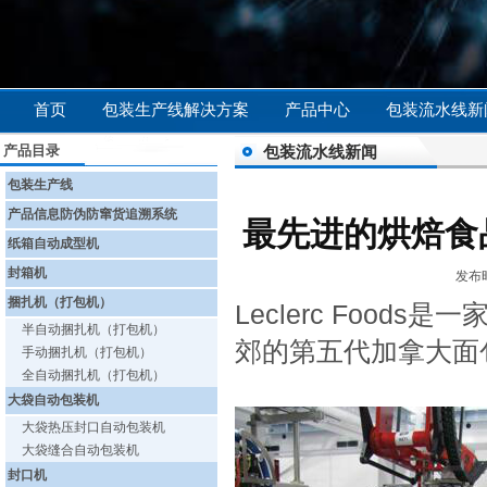
首页
包装生产线解决方案
产品中心
包装流水线新
产品目录
包装流水线新闻
包装生产线
产品信息防伪防窜货追溯系统
最先进的烘焙食
纸箱自动成型机
封箱机
发布时
捆扎机（打包机）
Leclerc Foo
半自动捆扎机（打包机）
郊的第五代加拿大面
手动捆扎机（打包机）
全自动捆扎机（打包机）
大袋自动包装机
大袋热压封口自动包装机
大袋缝合自动包装机
封口机