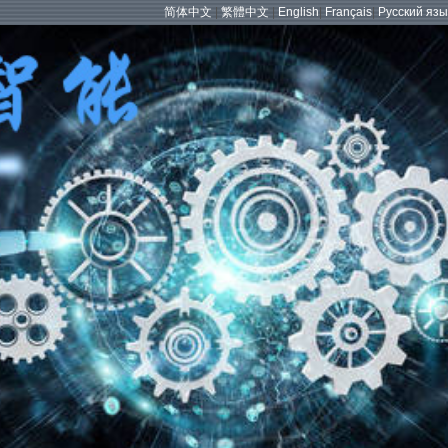
简体中文
|
繁體中文
|
English
|
Français
|
Русский язы