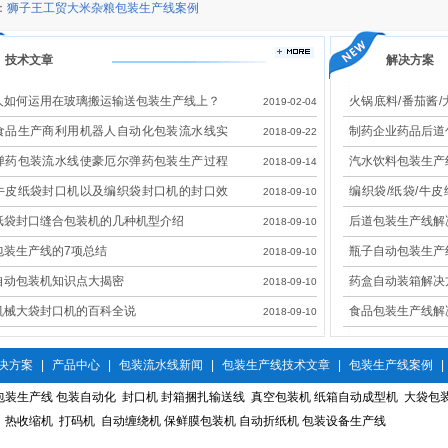
：
狮子王工贸大米杂粮包装生产线案例
技术文章
解决方案
人如何运用在玻璃搬运输送包装生产线上？
火锅底料/番茄酱/
2019-02-04
线解决方案
食品生产商利用机器人自动化包装流水线实
制药企业药品后道
2018-09-22
效改造
弹药包装流水线使豪厄尔弹药包装生产过程
汽水饮料包装生产
2018-09-14
全
牛皮纸袋封口机以及编织袋封口机的封口效
编织袋/纸袋/牛
2018-09-10
展示
决方案
纸袋封口缝合包装机的几种机型介绍
后道包装生产线解
2018-09-10
包装生产线的7项总结
瓶子自动包装生产
2018-09-10
自动包装机知识点大揭密
药盒自动装箱解决
2018-09-10
机械大袋封口机的百科全说
食品包装生产线解
2018-09-10
决方案
|
产品中心
|
包装流水线新闻
|
包装生产线技术文章
|
包装生产线案例
|
包装生产线
包装自动化
封口机
封箱捆扎输送线
真空包装机
纸箱自动成型机
大袋包
热收缩机
打码机
自动缠绕机
保鲜膜包装机
自动折纸机
包装设备生产线