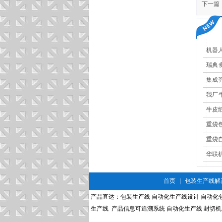
下一篇
机器
瑞典
现高
集成
更安
我厂
果大
牛皮
重袋
重袋
华联
首页
|
包装生产线解
产品直达：
包装生产线
自动化生产线设计
自动化
生产线
产品信息可追溯系统
自动化生产线
封切机