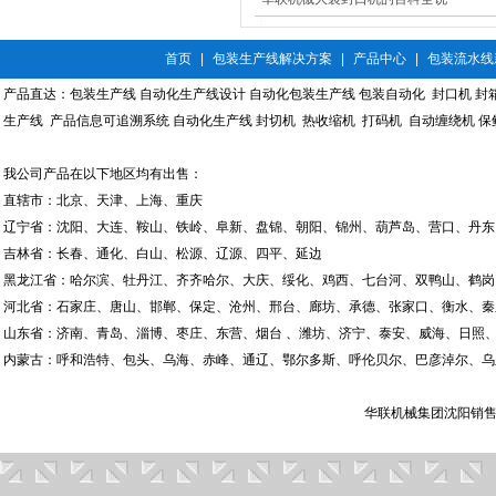
首页
|
包装生产线解决方案
|
产品中心
|
包装流水线
产品直达：
包装生产线
自动化生产线设计
自动化包装生产线
包装自动化
封口机
封
生产线
产品信息可追溯系统
自动化生产线
封切机
热收缩机
打码机
自动缠绕机
保
我公司产品在以下地区均有出售：
直辖市：北京、天津、上海、重庆
辽宁省：沈阳、大连、鞍山、铁岭、阜新、盘锦、朝阳、锦州、葫芦岛、营口、丹东
吉林省：长春、通化、白山、松源、辽源、四平、延边
黑龙江省：哈尔滨、牡丹江、齐齐哈尔、大庆、绥化、鸡西、七台河、双鸭山、鹤岗
河北省：石家庄、唐山、邯郸、保定、沧州、邢台、廊坊、承德、张家口、衡水、秦
山东省：济南、青岛、淄博、枣庄、东营、烟台 、潍坊、济宁、泰安、威海、日照、
内蒙古：呼和浩特、包头、乌海、赤峰、通辽、鄂尔多斯、呼伦贝尔、巴彦淖尔、乌
华联机械集团沈阳销售有限公