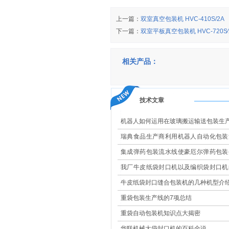
上一篇：
双室真空包装机 HVC-410S/2A
下一篇：
双室平板真空包装机 HVC-720S∕
相关产品：
技术文章
机器人如何运用在玻璃搬运输送包装生
瑞典食品生产商利用机器人自动化包装
现高效改造
集成弹药包装流水线使豪厄尔弹药包装
更安全
我厂牛皮纸袋封口机以及编织袋封口机
果大展示
牛皮纸袋封口缝合包装机的几种机型介
重袋包装生产线的7项总结
重袋自动包装机知识点大揭密
华联机械大袋封口机的百科全说