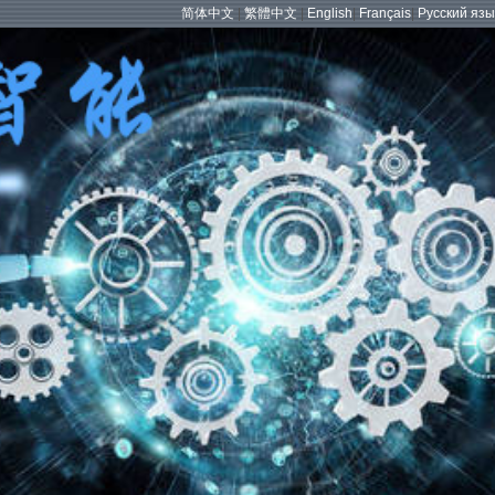
简体中文
|
繁體中文
|
English
|
Français
|
Русский язы