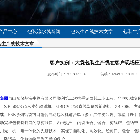
产品中心
包装流水线新闻
包装生产线技术文章
包装生
装生产线技术文章
客户实例：大袋包装生产线在客户现场应
发布时间：2018-09-10
供稿：
www.china-huali
集团
与山东保龄宝生物有限公司顺利第二次携手完成其二期工程。华联机械集团有
、SJB-500/35 5米皮带输送机、SJBD-200/50直线型倒袋输送机、ZB-30
线
。FBK系列纸袋封口缝合自动包装机适合单（多）层牛皮纸袋、纸塑（PE
动完成包装袋袋口的修剪袋口、内袋热封、内袋压合、缝合、剪线辫、包纸带
用光、机、电一体化的先进技术，实现了自动化、高效化。经封口、缝合、包
、防污染，使包装物受到妥善的保护。