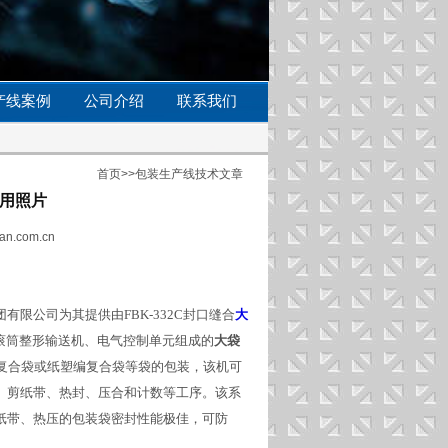
产线案例
公司介绍
联系我们
首页
>>
包装生产线技术文章
用照片
an.com.cn
限公司为其提供由FBK-332C封口缝合
大
0/50方滚筒整形输送机、电气控制单元组成的
大袋
）复合袋或纸塑编复合袋等袋的包装，该机可
、剪纸带、热封、压合和计数等工序。该系
纸带、热压的包装袋密封性能极佳，可防