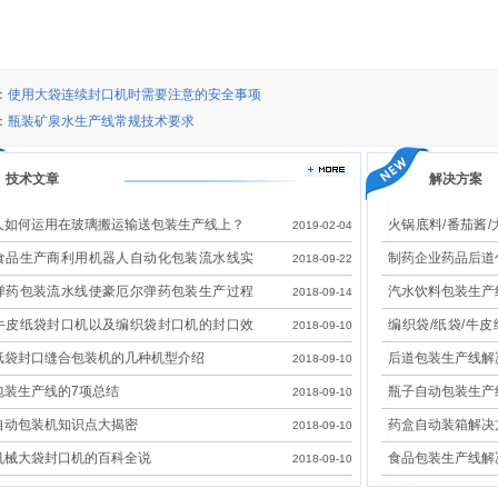
：
使用大袋连续封口机时需要注意的安全事项
：
瓶装矿泉水生产线常规技术要求
技术文章
解决方案
人如何运用在玻璃搬运输送包装生产线上？
火锅底料/番茄酱/
2019-02-04
线解决方案
食品生产商利用机器人自动化包装流水线实
制药企业药品后道
2018-09-22
效改造
弹药包装流水线使豪厄尔弹药包装生产过程
汽水饮料包装生产
2018-09-14
全
牛皮纸袋封口机以及编织袋封口机的封口效
编织袋/纸袋/牛
2018-09-10
展示
决方案
纸袋封口缝合包装机的几种机型介绍
后道包装生产线解
2018-09-10
包装生产线的7项总结
瓶子自动包装生产
2018-09-10
自动包装机知识点大揭密
药盒自动装箱解决
2018-09-10
机械大袋封口机的百科全说
食品包装生产线解
2018-09-10