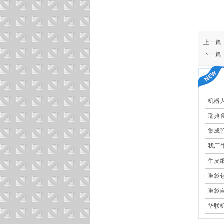
上一篇
下一篇
机器
瑞典
现高
集成
更安
我厂
果大
牛皮
重袋
重袋
华联