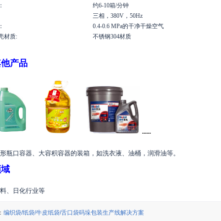
：
约6-10箱/分钟
:
三相，380V，50Hz
：
0.4-0.6 MPa的干净干燥空气
壳材质:
不锈钢304材质
其他产品
......
形瓶口容器、大容积容器的装箱，如洗衣液、油桶，润滑油等。
领域
料、日化行业等
：
编织袋/纸袋/牛皮纸袋/舌口袋码垛包装生产线解决方案