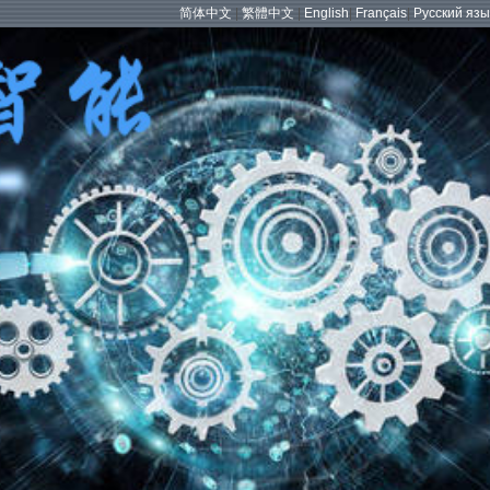
简体中文
|
繁體中文
|
English
|
Français
|
Русский язы