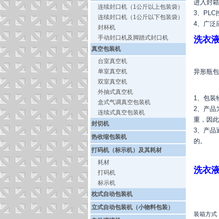
进入封箱
连续封口机（1公斤以上包装袋）
3、PL
连续封口机（1公斤以下包装袋）
4、广泛
封杯机
手动封口机及脚踏式封口机
洗衣
真空包装机
台室真空机
单室真空机
异形瓶包
双室真空机
外抽式真空机
1、包装
盒式气调真空包装机
2、产品
连续式真空包装机
重，因此
封切机
3、产品
热收缩包装机
的。
打码机（标示机）及其耗材
耗材
洗衣
打码机
标示机
枕式自动包装机
立式自动包装机（小物料包装）
装箱方式