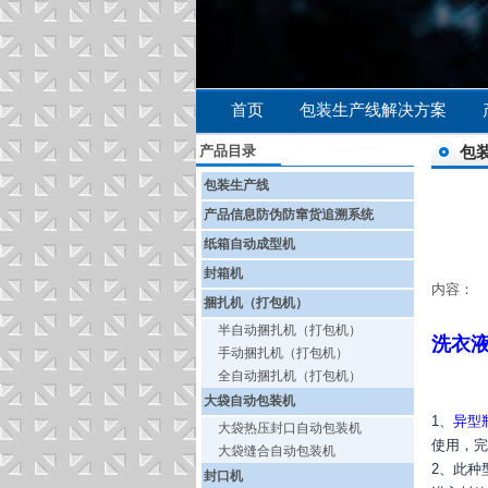
首页
包装生产线解决方案
产品目录
包
包装生产线
产品信息防伪防窜货追溯系统
纸箱自动成型机
封箱机
内容：
捆扎机（打包机）
半自动捆扎机（打包机）
洗衣
手动捆扎机（打包机）
全自动捆扎机（打包机）
大袋自动包装机
1、
异型
大袋热压封口自动包装机
使用，完
大袋缝合自动包装机
2、此种
封口机