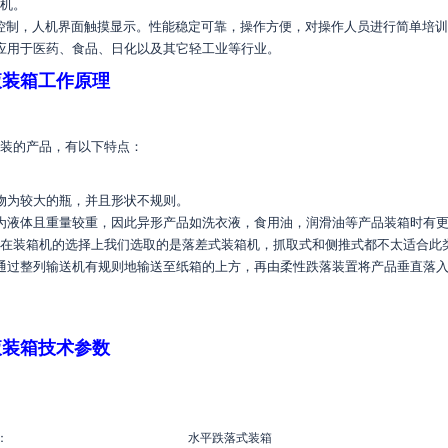
机。
C控制，人机界面触摸显示。性能稳定可靠，操作方便，对操作人员进行简单培
应用于医药、食品、日化以及其它轻工业等行业。
液装箱工作原理
装的产品，有以下特点：
物为较大的瓶，并且形状不规则。
为液体且重量较重，因此异形产品如洗衣液，食用油，润滑油等产品装箱时有更
在装箱机的选择上我们选取的是落差式装箱机，抓取式和侧推式都不太适合此
通过整列输送机有规则地输送至纸箱的上方，再由柔性跌落装置将产品垂直落
液装箱技术参数
：
水平跌落式装箱