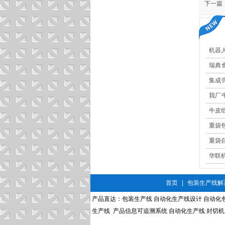
下一篇
机器
瑞典
现高
集成
更安
我厂
果大
牛皮
重袋
重袋
华联
首页
|
包装生产线解
产品直达：
包装生产线
自动化生产线设计
自动化
生产线
产品信息可追溯系统
自动化生产线
封切机