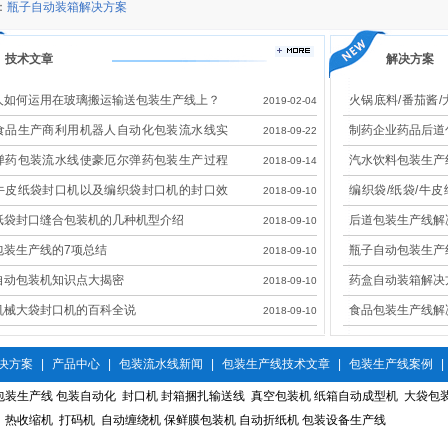
：
瓶子自动装箱解决方案
技术文章
解决方案
人如何运用在玻璃搬运输送包装生产线上？
火锅底料/番茄酱/
2019-02-04
线解决方案
食品生产商利用机器人自动化包装流水线实
制药企业药品后道
2018-09-22
效改造
弹药包装流水线使豪厄尔弹药包装生产过程
汽水饮料包装生产
2018-09-14
全
牛皮纸袋封口机以及编织袋封口机的封口效
编织袋/纸袋/牛
2018-09-10
展示
决方案
纸袋封口缝合包装机的几种机型介绍
后道包装生产线解
2018-09-10
包装生产线的7项总结
瓶子自动包装生产
2018-09-10
自动包装机知识点大揭密
药盒自动装箱解决
2018-09-10
机械大袋封口机的百科全说
食品包装生产线解
2018-09-10
决方案
|
产品中心
|
包装流水线新闻
|
包装生产线技术文章
|
包装生产线案例
|
包装生产线
包装自动化
封口机
封箱捆扎输送线
真空包装机
纸箱自动成型机
大袋包
热收缩机
打码机
自动缠绕机
保鲜膜包装机
自动折纸机
包装设备生产线