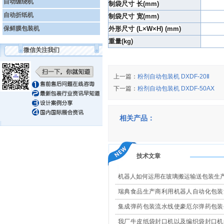
自动缠绕机
制袋尺寸 长(mm)
自动折纸机
制袋尺寸 宽(mm)
保鲜膜包装机
外形尺寸 (L×W×H) (mm)
重量(kg)
微信关注我们
上一篇：
粉剂自动包装机 DXDF-20Ⅱ
下一篇：
粉剂自动包装机 DXDF-50AX
相关产品：
技术文章
机器人如何运用在玻璃搬运输送包装生
瑞典食品生产商利用机器人自动化包装
现高效改造
集成弹药包装流水线使豪厄尔弹药包装
更安全
我厂牛皮纸袋封口机以及编织袋封口机