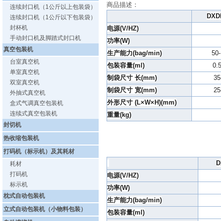
商品描述：
连续封口机（1公斤以上包装袋）
DXD
连续封口机（1公斤以下包装袋）
封杯机
电源(V/HZ)
手动封口机及脚踏式封口机
功率(W)
真空包装机
生产能力(bag/min)
50
台室真空机
包装容量(ml)
0.
单室真空机
制袋尺寸 长(mm)
35
双室真空机
制袋尺寸 宽(mm)
25
外抽式真空机
外形尺寸 (L×W×H)(mm)
盒式气调真空包装机
连续式真空包装机
重量(kg)
封切机
热收缩包装机
打码机（标示机）及其耗材
D
耗材
打码机
电源(V/HZ)
标示机
功率(W)
枕式自动包装机
生产能力(bag/min)
立式自动包装机（小物料包装）
包装容量(ml)