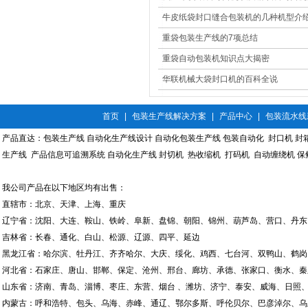
果大展示
牛皮纸袋封口缝合包装机的几种机型介
重袋包装生产线的7项总结
重袋自动包装机知识点大揭密
华联机械大袋封口机的百科全说
首页
|
包装生产线解决方案
|
产品中心
|
包装流水线
产品直达：
包装生产线
自动化生产线设计
自动化包装生产线
包装自动化
封口机
封
生产线
产品信息可追溯系统
自动化生产线
封切机
热收缩机
打码机
自动缠绕机
保
我公司产品在以下地区均有出售：
直辖市：北京、天津、上海、重庆
辽宁省：沈阳、大连、鞍山、铁岭、阜新、盘锦、朝阳、锦州、葫芦岛、营口、丹东
吉林省：长春、通化、白山、松源、辽源、四平、延边
黑龙江省：哈尔滨、牡丹江、齐齐哈尔、大庆、绥化、鸡西、七台河、双鸭山、鹤岗
河北省：石家庄、唐山、邯郸、保定、沧州、邢台、廊坊、承德、张家口、衡水、秦
山东省：济南、青岛、淄博、枣庄、东营、烟台 、潍坊、济宁、泰安、威海、日照、
内蒙古：呼和浩特、包头、乌海、赤峰、通辽、鄂尔多斯、呼伦贝尔、巴彦淖尔、乌