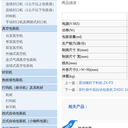
商品描述：
连续封口机（1公斤以上包装袋）
连续封口机（1公斤以下包装袋）
封杯机
手动封口机及脚踏式封口机
电源(V/HZ)
真空包装机
功率(W)
台室真空机
包装容量(ml)
单室真空机
生产能力(袋/分)
双室真空机
制袋尺寸
长(mm)
外抽式真空机
制袋尺寸
宽(mm)
盒式气调真空包装机
线长(mm)
连续式真空包装机
外形尺寸(L×W×H)(mm)
封切机
净重(kg)
热收缩包装机
上一篇：
震动螺杆下料机 ZX-P3
打码机（标示机）及其耗材
下一篇：
茶叶袋中袋自动包装机 DXDC-1
耗材
打码机
相关产品：
标示机
枕式自动包装机
立式自动包装机（小物料包装）