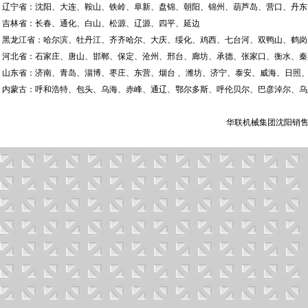
辽宁省：沈阳、大连、鞍山、铁岭、阜新、盘锦、朝阳、锦州、葫芦岛、营口、丹东
吉林省：长春、通化、白山、松源、辽源、四平、延边
黑龙江省：哈尔滨、牡丹江、齐齐哈尔、大庆、绥化、鸡西、七台河、双鸭山、鹤岗
河北省：石家庄、唐山、邯郸、保定、沧州、邢台、廊坊、承德、张家口、衡水、秦
山东省：济南、青岛、淄博、枣庄、东营、烟台 、潍坊、济宁、泰安、威海、日照、
内蒙古：呼和浩特、包头、乌海、赤峰、通辽、鄂尔多斯、呼伦贝尔、巴彦淖尔、乌
华联机械集团沈阳销售有限公