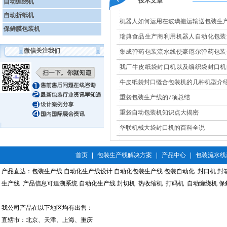
技术文章
自动缠绕机
自动折纸机
机器人如何运用在玻璃搬运输送包装生
保鲜膜包装机
瑞典食品生产商利用机器人自动化包装
微信关注我们
现高效改造
集成弹药包装流水线使豪厄尔弹药包装
更安全
我厂牛皮纸袋封口机以及编织袋封口机
果大展示
牛皮纸袋封口缝合包装机的几种机型介
重袋包装生产线的7项总结
重袋自动包装机知识点大揭密
华联机械大袋封口机的百科全说
首页
|
包装生产线解决方案
|
产品中心
|
包装流水线
产品直达：
包装生产线
自动化生产线设计
自动化包装生产线
包装自动化
封口机
封
生产线
产品信息可追溯系统
自动化生产线
封切机
热收缩机
打码机
自动缠绕机
保
我公司产品在以下地区均有出售：
直辖市：北京、天津、上海、重庆